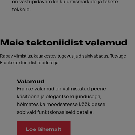
on vastupidavam ka kulumismärkide ja täkete
tekkele.
Meie tektoniidist valamud
Rabav viimistlus, kauakestev tugevus ja disainivabadus. Tutvuge
Franke tektoniidist toodetega.
Valamud
Franke valamud on valmistatud peene
käsitööna ja elegantse kujundusega,
hõlmates ka moodsatesse köökidesse
sobivaid funktsionaalseid detaile.
Loe lähemalt