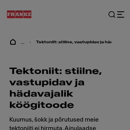
...
Tektoniit: stiilne, vastupidav ja hädavajal
Tektoniit: stiilne,
vastupidav ja
hädavajalik
köögitoode
Kuumus, šokk ja põrutused meie
tektoniiti ei hirmuta. Ainulaadse