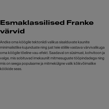
Esmaklassilised Franke
värvid
Andke oma köögile tektoniidi valikus sisalduvate kaunite
minimalistlike kujunduste ning just teie stiilile vastava värvivalikuga
oma köögile tõeline vau-efekt. Saadaval on süsimust, kohvitoon ja
valge, mis sobituvad imekaunilt mitmesuguste tööpindadega ning
mis on seega populaarne ja mitmekülgne valik kõikvõimalike
köökide seas.
Meet Franke