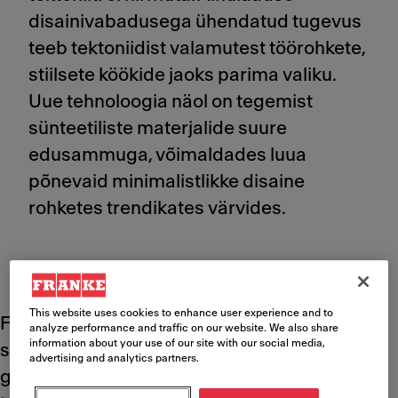
disainivabadusega ühendatud tugevus
teeb tektoniidist valamutest töörohkete,
stiilsete köökide jaoks parima valiku.
Uue tehnoloogia näol on tegemist
sünteetiliste materjalide suure
edusammuga, võimaldades luua
põnevaid minimalistlikke disaine
rohketes trendikates värvides.
This website uses cookies to enhance user experience and to
Franke tektoniit on valmistatud täiustatud
analyze performance and traffic on our website. We also share
information about your use of our site with our social media,
sünteetilisest komposiitmaterjalist. Selle
advertising and analytics partners.
graniiditaoline välimus ning ainulaadne