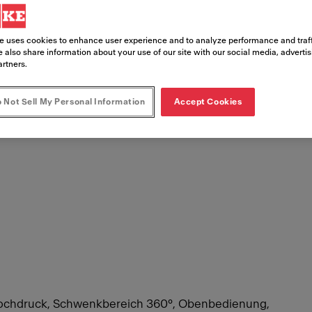
Artikelnummer
115.0470.659
e uses cookies to enhance user experience and to analyze performance and traff
 also share information about your use of our site with our social media, adverti
artners.
 Not Sell My Personal Information
Accept Cookies
 Hochdruck, Schwenkbereich 360°, Obenbedienung,