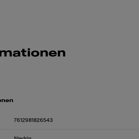
rmationen
onen
7612981826543
Niedrig