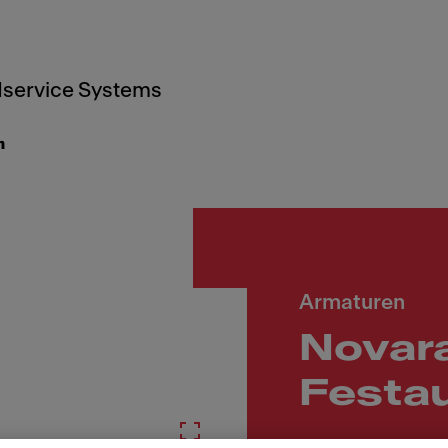
service Systems
n
Armaturen
Novar
Festau