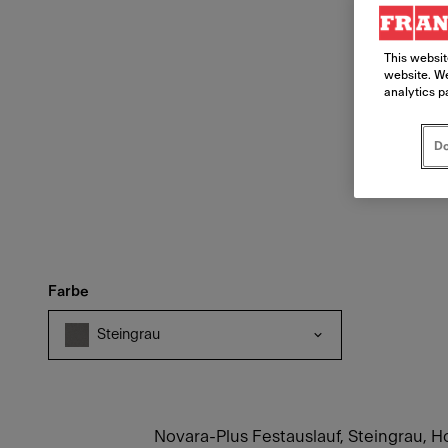
This websit
website. We
analytics p
Do
Farbe
Steingrau
Novara-Plus Festauslauf, Steingrau,