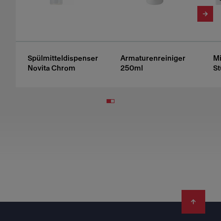
Spülmitteldispenser
Armaturenreiniger
Mi
Novita Chrom
250ml
St
Footer