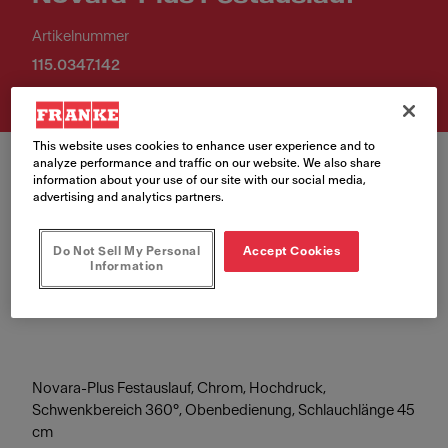
Artikelnummer
115.0347.142
This website uses cookies to enhance user experience and to
analyze performance and traffic on our website. We also share
information about your use of our site with our social media,
advertising and analytics partners.
Farbe
Do Not Sell My Personal
Accept Cookies
Information
Chrom
Novara-Plus Festauslauf, Chrom, Hochdruck,
Schwenkbereich 360°, Obenbedienung, Schlauchlänge 45
cm