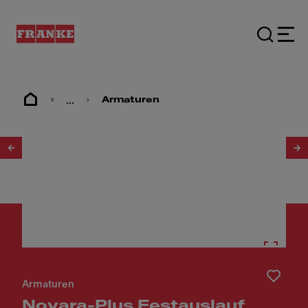
...
Armaturen
1
/
4
Armaturen
Novara-Plus Festauslauf