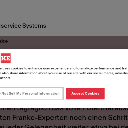
service Systems
vice
Kundenservice in Verbindung
e uses cookies to enhance user experience and to analyze performance and traff
 also share information about your use of our site with our social media, adverti
artners.
nservice
 Not Sell My Personal Information
Accept Cookies
men tagtäglich das volle Potenzial au
ten Franke-Experten noch einen Schritt
i jeder Gelegenheit weiter, etwa bei d