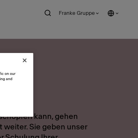
Franke Gruppe
ic on our
sing and
sschöpfen kann, gehen
 weiter. Sie geben unser
er Schulung Ihrer