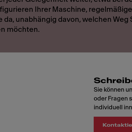
figurieren Ihrer Maschine, regelmäßig
Sie da, unabhängig davon, welchen Weg 
en möchten.
Schreib
Sie können un
oder Fragen 
individuell i
Kontaktie