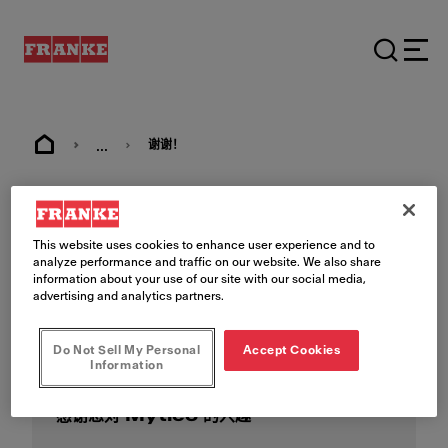
...
谢谢！
表格已成功提交。
This website uses cookies to enhance user experience and to
谢谢！
analyze performance and traffic on our website. We also share
information about your use of our site with our social media,
advertising and analytics partners.
Do Not Sell My Personal
Accept Cookies
Information
感谢您对 Mytico 的兴趣