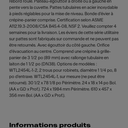
rebord roulé. Plateau-égouttoir à droite ou à gauche en
pente vers la cuvette. Pattes tubulaires en acier inoxydable
à pieds réglables pour la mise de niveau. Bonde d’évier à
crépine-panier comprise. Certification selon ASME
A112.19.3-2008/CSA B45.4-08, NSF 2. Veuillez compter 4
semaines pour la livraison. Les éviers de cette série utilitaire
sur pattes sont fabriqués sur commande et ne peuvent pas
être retournés. Avec égouttoir du côté gauche. Orifice
d’évacuation au centre. Comprend une crépine à grille-
panier de 3 1/2 po (89 mm) avec rallonge tubulaire en
laiton de 1 1/2 po (DN38). Options de modèles :
WTL2454L-1-2, 2 trous pour robinets, diamètre 1 1/4 po, 8
po d'entraxe. WTL2454L-1, sur mesure (ne peut être
retourné). 30 1/2 x 78 1/8 po Périmètre. 24 x 18 x 14 po Bol.
(AA x GD x Prof.). 724 x 1984 mm Périmètre. 610 x 457 x
356 mm Bol. (AA x GD x Prof.).
Informations produits