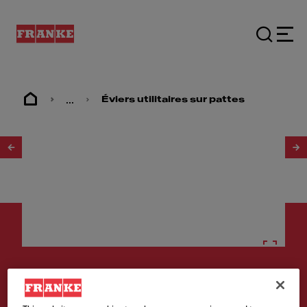
...
Éviers utilitaires sur pattes
1
/
2
Éviers sur pattes