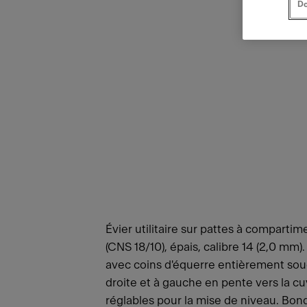
Do
Évier utilitaire sur pattes à compartim
(CNS 18/10), épais, calibre 14 (2,0 mm)
avec coins d'équerre entièrement soud
droite et à gauche en pente vers la cu
réglables pour la mise de niveau. Bond