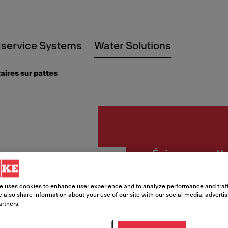
service Systems
Water Solutions
taires sur pattes
Éviers sur patt
SDL24
e uses cookies to enhance user experience and to analyze performance and traff
Servic
 also share information about your use of our site with our social media, adverti
artners.