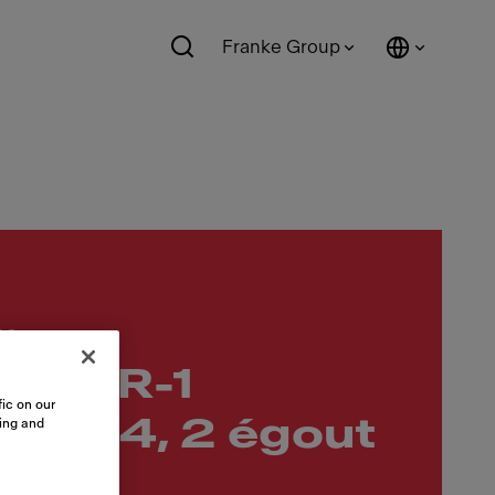
Franke Group
es
48LR-1
ic on our
e ca14, 2 égout
sing and