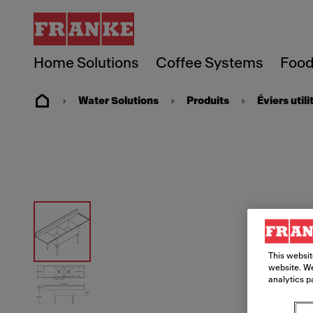
Home Solutions
Coffee Systems
Food
Water Solutions
Produits
Éviers utili
This websit
website. We
analytics p