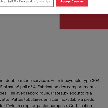
Article Number
 Not Sell My Personal Information
Accept Cookies
253.0221.217
ent double « série service ». Acier inoxydable type 304
. Fini satiné poli n° 4. Fabrication des compartiments
és. Fini avec rebord roulé. Plateaux- égouttoirs à
vette. Pattes tubulaires en acier inoxydable à pieds
e d’évier à crépine-panier comprise. Certification