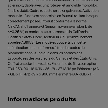
qu'elles ne s'infiltrent dans la canalisation d'eau. Dessus en
acier inoxydable avec un protège-jet amovible monobloc
à faible débit. Cadre robuste en acier galvanisé. Activation
manuelle. L'unité est accessible en fauteuil roulant lorsque
correctement posée. Produit conforme à la norme
NSF/ANSI 61, annexe G (teneur moyenne en plomb de
<=0,25 %) et conforme aux normes de la California's
Health & Safety Code, section 116875 (communément
appelée AB1953). Les modèles couverts par cette
spécification sont conformes à tous les codes de
plomberie connus. Indiqué dans les normes des
Laboratoires des assureurs du Canada et des États-Unis.
Coffret en acier inoxydable. Ensemble de filtres en option
F041253-001. 18 9/16 x 36 1/8 x 37 13/16 po Périmètre (AA
x GD x H). 472 x 917 x 960 mm Périmètre (AA x GD x H).
Informations produits