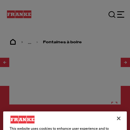
...
Fontaines à boire
1
/
2
Fontaines à boire
This website uses cookies to enhance user experience and to