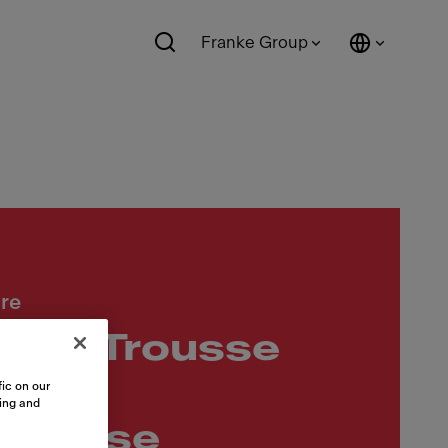
Franke Group
ire
BF Trousse
tion
ic on our
sing and
isseuse