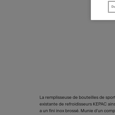
Do
La remplisseuse de bouteilles de spor
existante de refroidisseurs KEPAC ains
a un fini inox brossé. Munie d’un comp