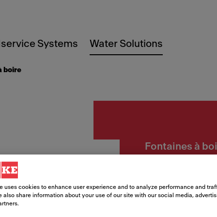
service Systems
Water Solutions
à boire
Fontaines à bo
KEPWE
adapta
e uses cookies to enhance user experience and to analyze performance and traff
 also share information about your use of our site with our social media, adverti
artners.
rempl