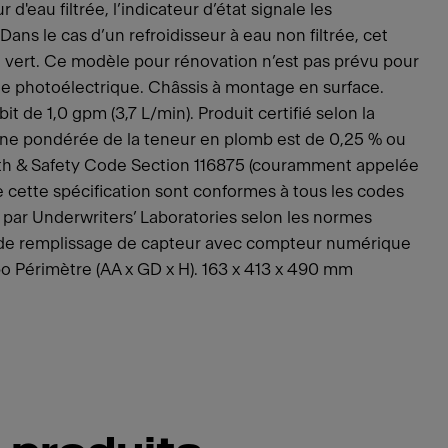
r d'eau filtrée, l’indicateur d’état signale les
ns le cas d’un refroidisseur à eau non filtrée, cet
 vert. Ce modèle pour rénovation n’est pas prévu pour
lule photoélectrique. Châssis à montage en surface.
it de 1,0 gpm (3,7 L/min). Produit certifié selon la
e pondérée de la teneur en plomb est de 0,25 % ou
lth & Safety Code Section 116875 (couramment appelée
e cette spécification sont conformes à tous les codes
par Underwriters’ Laboratories selon les normes
de remplissage de capteur avec compteur numérique
 po Périmètre (AA x GD x H). 163 x 413 x 490 mm