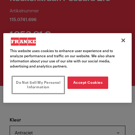
Artikelnummer
115.0741.696
1 053,91 €
Verkoopprijs inclusief BTW.
This website uses cookies to enhance user experience and to
analyze performance and traffic on our website. We also share
information about your use of our site with our social media,
Waar te koop?
advertising and analytics partners.
Do Not Sell My Personal
Accept Cookies
Information
Kleur
Antraciet