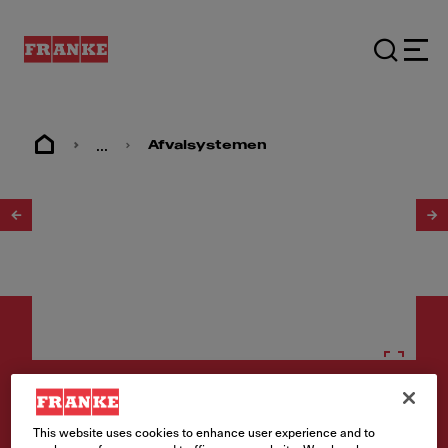
...
Afvalsystemen
1
/
3
Afvalsorteer systemen
This website uses cookies to enhance user experience and to
Afvalsorteersysteem Cube