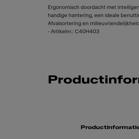
Ergonomisch doordacht met intelligen
handige hantering, een ideale benutt
Afvalsortering en milieuvriendelijkhe
- Artikelnr.: C40H403
Productinfo
Productinformati