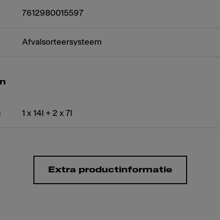
7612980015597
Afvalsorteersysteem
n
e
1 x 14l + 2 x 7l
Extra productinformatie