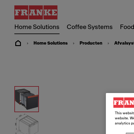
Home Solutions
Coffee Systems
Food
Home Solutions
Producten
Afvalsy
This websit
website. We
analytics p