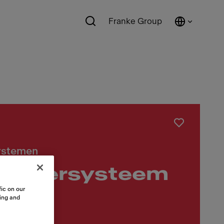
Franke Group
systemen
sorteersysteem
ic on our
sing and