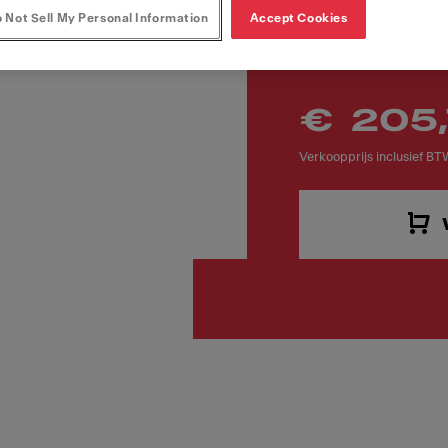
Artikelnummer
 Not Sell My Personal Information
Accept Cookies
134.0039.329
€ 205
Verkoopprijs inclusief BT