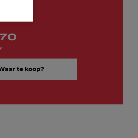
,70
W.
Waar te koop?