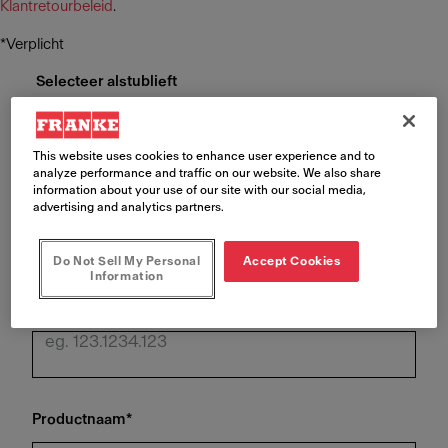
Klantretourbeleid
.
*Verplicht
Selecteer alstublieft
This website uses cookies to enhance user experience and to
analyze performance and traffic on our website. We also share
information about your use of our site with our social media,
Franke bestelnummer of klant bestelreferentie
*
advertising and analytics partners.
Do Not Sell My Personal
Accept Cookies
Information
Productcode
*
Productnaam
*