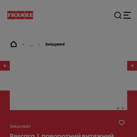
...
Змішувачі
1
/
10
Змішувач
Pescara J, поворотний витяжний