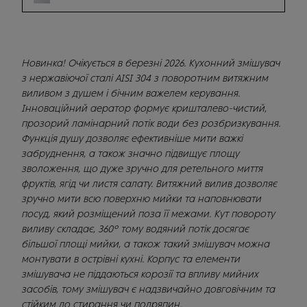
Новинка! Очікується в березні 2026. Кухонний змішувач
з нержавіючої сталі AISI 304 з поворотним витяжним
виливом з душем і бічним важелем керування.
Інноваційний аератор формує кришталево-чистий,
прозорий ламінарний потік води без розбризкування.
Функція душу дозволяє ефективніше мити важкі
забруднення, а також значно підвищує площу
зволоження, що дуже зручно для ретельного миття
фруктів, ягід чи листя салату. Витяжний вилив дозволяє
зручно мити всю поверхню мийки та наповнювати
посуд, який розміщений поза її межами. Кут повороту
виливу складає, 360° тому водяний потік досягає
більшої площі мийки, а також такий змішувач можна
монтувати в острівні кухні. Корпус та елементи
змішувача не піддаються корозії та впливу мийних
засобів, тому змішувач є надзвичайно довговічним та
стійким до стирання чи подряпин.