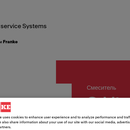
service Systems
и Franke
Смеситель
Orbit, 
Article Number
e uses cookies to enhance user experience and to analyze performance and traff
 also share information about your use of our site with our social media, adverti
115.0623.141
artners.