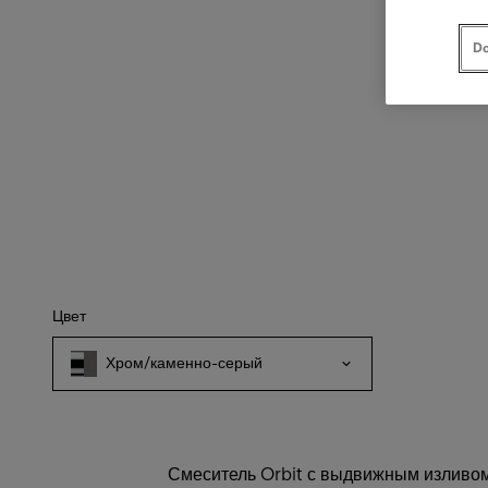
Do
Цвет
Хром/каменно-серый
Смеситель Orbit с выдвижным изливом