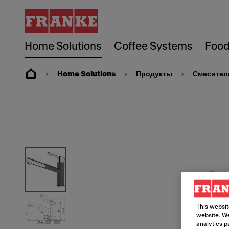
Home Solutions
Coffee Systems
Food
Home Solutions
Продукты
Смесител
This websit
website. We
analytics p