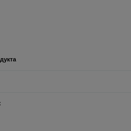
дукта
ж