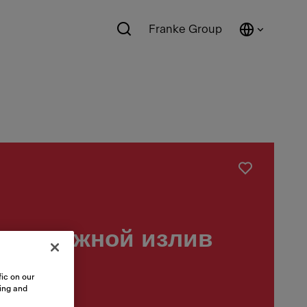
Franke Group
выдвижной излив
ic on our
sing and