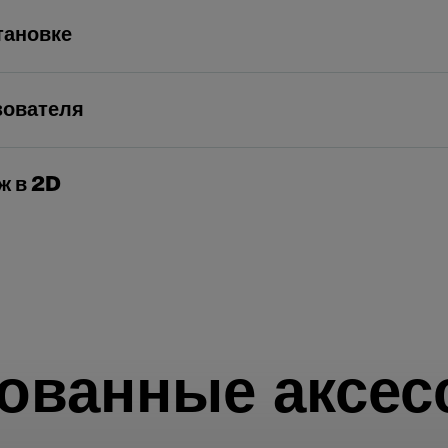
тановке
зователя
ж в 2D
ованные аксес