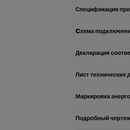
Спецификация про
Cхема подключен
Декларация соотв
Лист технических 
Маркировка энерг
Подробный черте