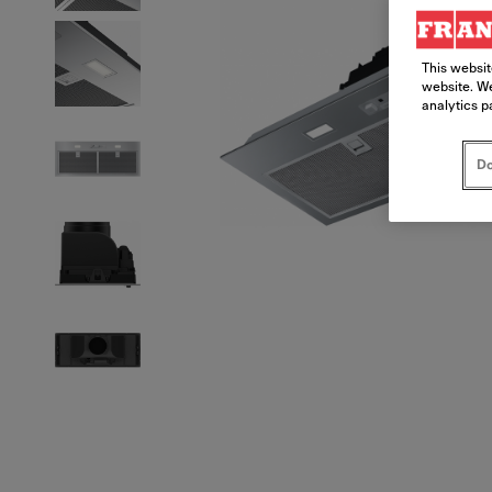
This websit
website. We
analytics p
Do