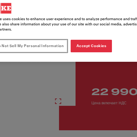
Article Number
305.0599.510
e uses cookies to enhance user experience and to analyze performance and traff
 also share information about your use of our site with our social media, adverti
artners.
 Not Sell My Personal Information
Accept Cookies
22 990
Цена включает НДС