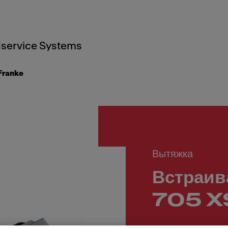
service Systems
Franke
Вытяжка
Встраив
705 X