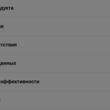
дукта
ия
етствия
данных
оэффективности
ж