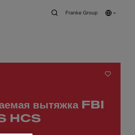
Franke Group
аемая вытяжка FBI
S HCS