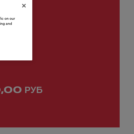
ic on our
sing and
,00 РУБ