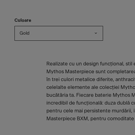
Culoare
Gold
Realizate cu un design funcțional, stil 
Mythos Masterpiece sunt completarea 
în trei culori metalice diferite, anthra
celelalte elemente ale colecției Myth
bucătăria ta. Fiecare baterie Mythos M
incredibil de funcțională: duza dublă cu
pentru cele mai persistente murdării, 
Masterpiece BXM, pentru comoditate