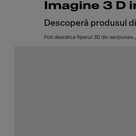
Imagine 3 D i
Descoperă produsul din
Poti descărca fișierul 3D din secțiunea 