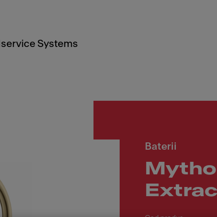
service Systems
Baterii
Mytho
Extract