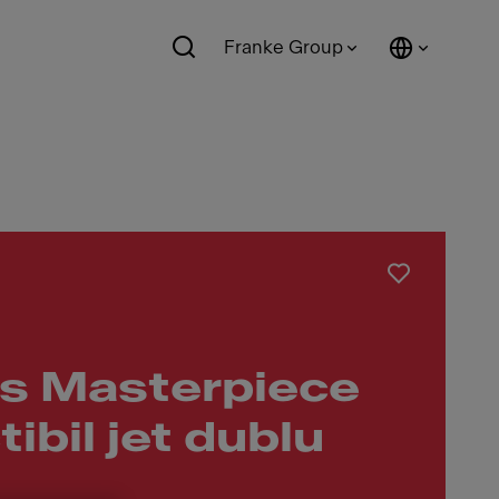
Franke Group
s Masterpiece
ibil jet dublu