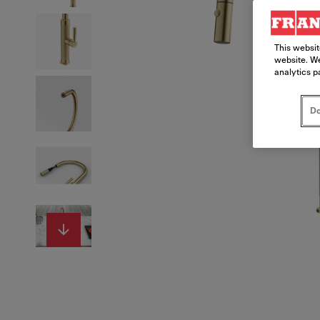
This websit
website. We
analytics p
Do