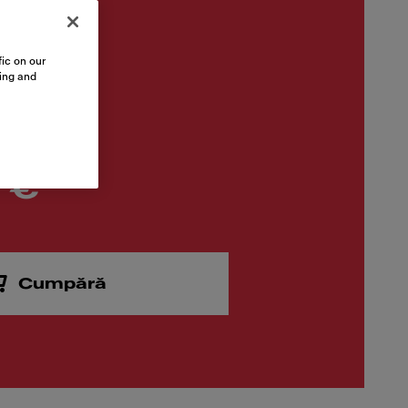
ic on our
sing and
 €
Cumpără