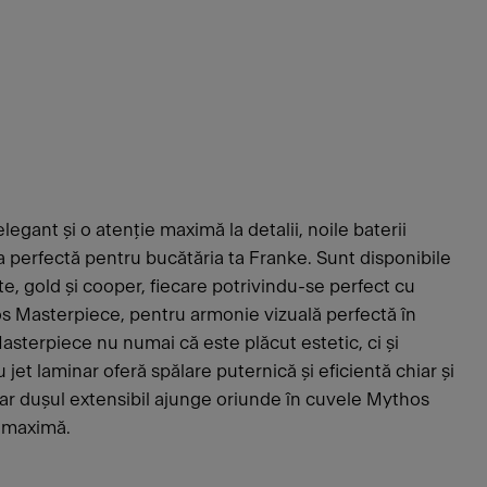
elegant și o atenție maximă la detalii, noile baterii
perfectă pentru bucătăria ta Franke. Sunt disponibile
cite, gold și cooper, fiecare potrivindu-se perfect cu
os Masterpiece, pentru armonie vizuală perfectă în
asterpiece nu numai că este plăcut estetic, ci și
 jet laminar oferă spălare puternică și eficientă chiar și
iar dușul extensibil ajunge oriunde în cuvele Mythos
 maximă.