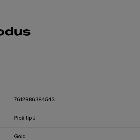
rodus
7612986384543
Pipă tip J
Gold