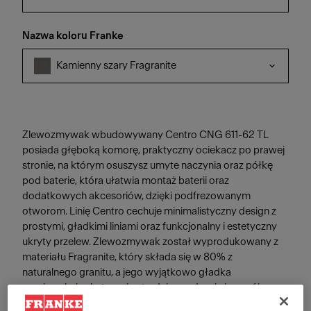
Nazwa koloru Franke
Kamienny szary Fragranite
Zlewozmywak wbudowywany Centro CNG 611-62 TL
posiada głęboką komorę, praktyczny ociekacz po prawej
stronie, na którym osuszysz umyte naczynia oraz półkę
pod baterie, która ułatwia montaż baterii oraz
dodatkowych akcesoriów, dzięki podfrezowanym
otworom. Linię Centro cechuje minimalistyczny design z
prostymi, gładkimi liniami oraz funkcjonalny i estetyczny
ukryty przelew. Zlewozmywak został wyprodukowany z
materiału Fragranite, który składa się w 80% z
naturalnego granitu, a jego wyjątkowo gładka
powierzchnia skutecznie utrudnia osadzanie i rozwój
bakterii. Co więcej, jest on odporny na zarysowania,