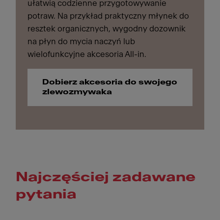
ułatwią codzienne przygotowywanie
potraw. Na przykład praktyczny młynek do
resztek organicznych, wygodny dozownik
na płyn do mycia naczyń lub
wielofunkcyjne akcesoria All-in.
Dobierz akcesoria do swojego
zlewozmywaka
Najczęściej zadawane
pytania