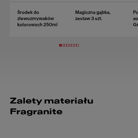
Środek do
Magiczna gąbka,
Po
zlewozmywaków
zestaw 3 szt.
a
kolorowych 250ml
Gr
Zalety materiału
Fragranite