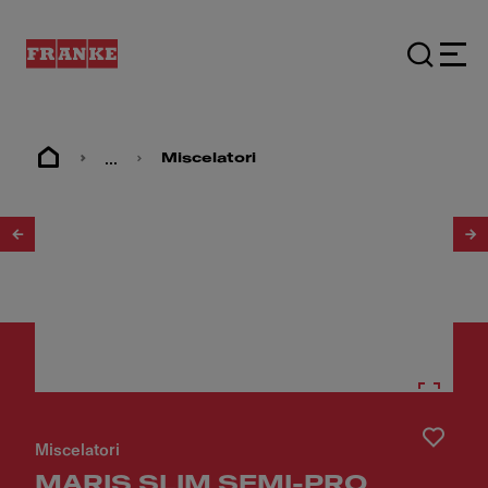
...
Miscelatori
1
/
7
Miscelatori
MARIS SLIM SEMI-PRO