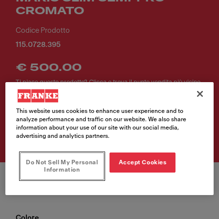
CROMATO
Codice Prodotto
115.0728.395
€ 500.00
Ti piace questo prodotto? Clicca e trova il punto vendita più vicino
a te.
This website uses cookies to enhance user experience and to
analyze performance and traffic on our website. We also share
Trova rivenditore
information about your use of our site with our social media,
advertising and analytics partners.
Do Not Sell My Personal
Accept Cookies
Information
Colore