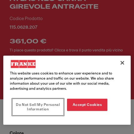
GIREVOLE ANTRACITE
Codice Prodotto
115.0628.207
361,00 €
Ti piace questo prodotto? Clicca e trova il punto vendita più vicino
a te.
This website uses cookies to enhance user experience and to
Trova rivenditore
analyze performance and traffic on our website. We also share
information about your use of our site with our social media,
advertising and analytics partners.
Do Not Sell My Personal
Accept Cookies
Information
Colore