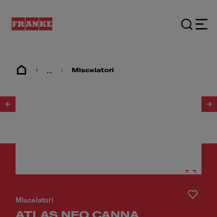
...
Miscelatori
1
/
6
Miscelatori
ATLAS NEO CANNA