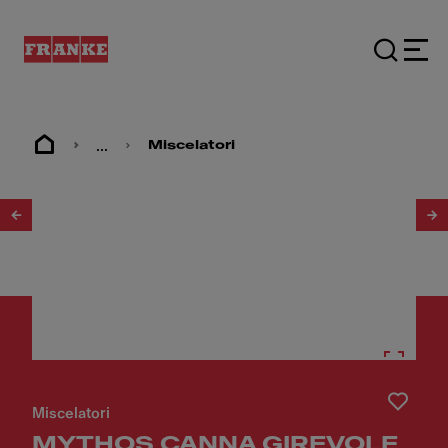
...
Miscelatori
1
/
4
Miscelatori
MYTHOS CANNA GIREVOLE