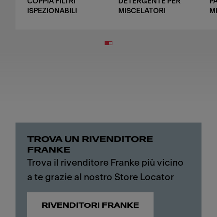
COPPIA FILTRI
DETERGENTE PER
P
ISPEZIONABILI
MISCELATORI
M
TROVA UN RIVENDITORE
FRANKE
Trova il rivenditore Franke più vicino
a te grazie al nostro Store Locator
RIVENDITORI FRANKE