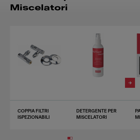
Miscelatori
COPPIA FILTRI
DETERGENTE PER
P
ISPEZIONABILI
MISCELATORI
M