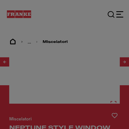
...
Miscelatori
1
/
6
Miscelatori
NEPTUNE STYLE WINDOW