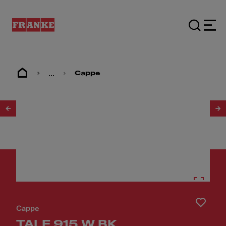
...
Cappe
1
/
11
Cappe
TALE 915 W BK