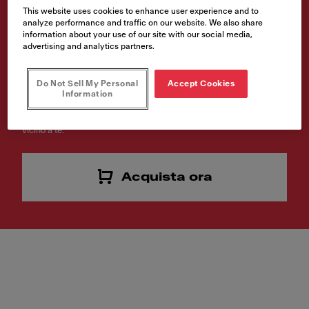
This website uses cookies to enhance user experience and to
DIAMANTATA 35MM
analyze performance and traffic on our website. We also share
information about your use of our site with our social media,
Codice prodotto
advertising and analytics partners.
112.0473.656
Do Not Sell My Personal
Accept Cookies
14,00 €
Information
Ti piace questo prodotto? Acquistalo online o trova un rivenditore
vicino a te.
Acquista ora