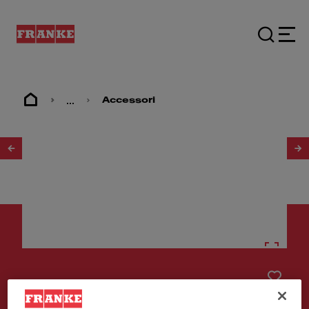
...
Accessori
1
/
3
Accessori
FRESA A TAZZA