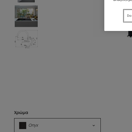
Do
Χρώμα
Onyx