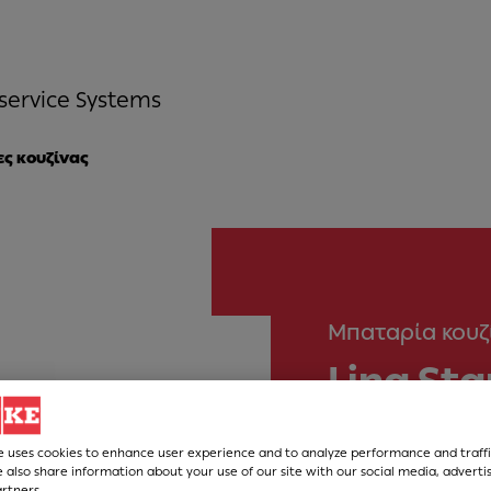
service Systems
ς κουζίνας
Μπαταρία κουζ
Lina St
Νούμερο Άρθρου
e uses cookies to enhance user experience and to analyze performance and traffi
 also share information about your use of our site with our social media, adverti
115.0626.020
artners.