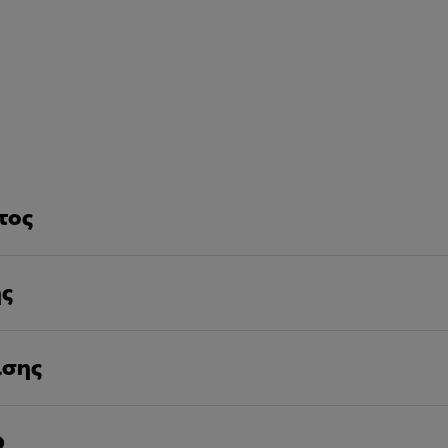
τος
ης
ισης
D