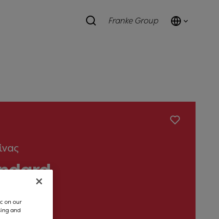
Franke Group
ίνας
andard
c on our
sing and