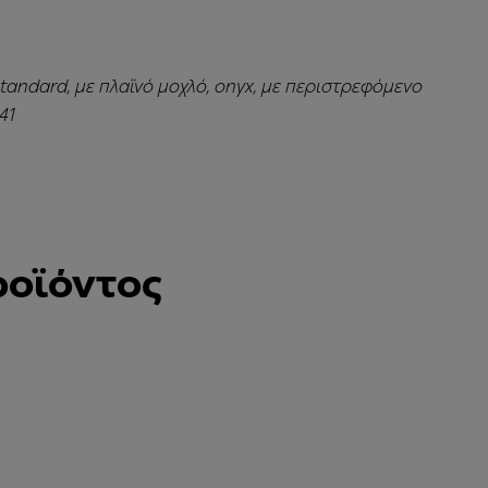
standard, με πλαϊνό μοχλό, onyx, με περιστρεφόμενο
41
ροϊόντος