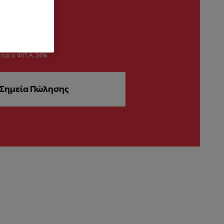
ται ο Φ.Π.Α. 24%
Σημεία Πώλησης