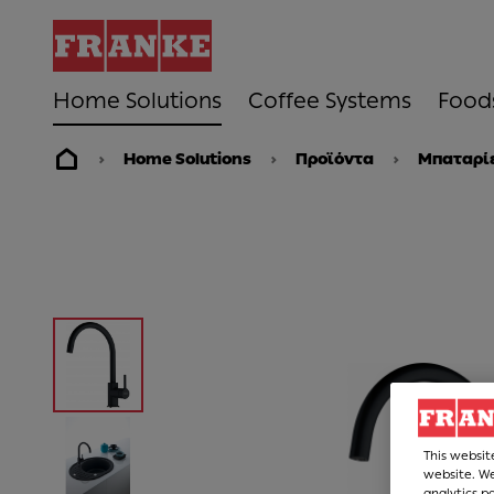
Home Solutions
Coffee Systems
Food
Home Solutions
Προϊόντα
Μπαταρίε
This websit
website. We
analytics p