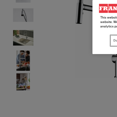
This websit
website. We
analytics p
Do