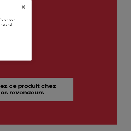
ic on our
sing and
ez ce produit chez
 nos revendeurs