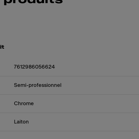
it
7612986056624
Semi-professionnel
Chrome
Laiton