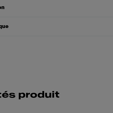
on
que
tés produit