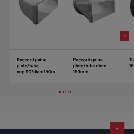
Raccord gaine
Raccord gaine
Tu
plate/tube
plate/tube diam
1
ang.90°diam150m
159mm
Footer