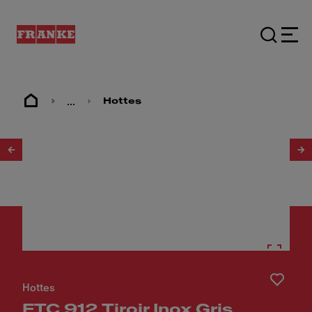
...
Hottes
1
/
3
Hottes
FTC 912 Tiroir Inox Gris