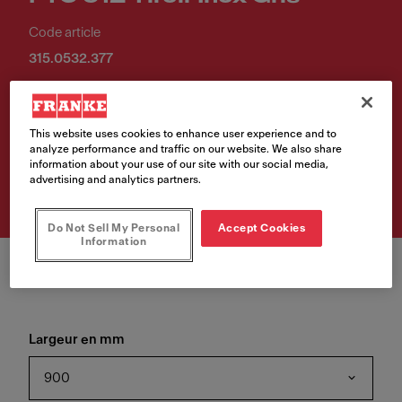
Code article
315.0532.377
.
This website uses cookies to enhance user experience and to
analyze performance and traffic on our website. We also share
Retrouvez ce produit chez
information about your use of our site with our social media,
l'un de nos revendeurs
advertising and analytics partners.
Do Not Sell My Personal
Accept Cookies
Information
Largeur en mm
900