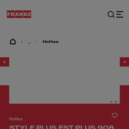
...
Hottes
1
/
3
Hottes
STYLE PLUS FST PLUS 908