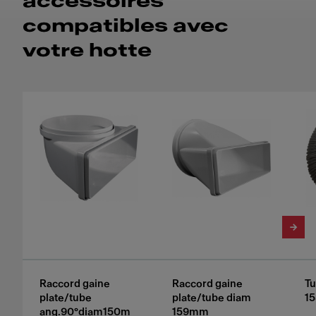
accessoires
compatibles avec
votre hotte
Raccord gaine
Raccord gaine
Tu
plate/tube
plate/tube diam
1
ang.90°diam150m
159mm