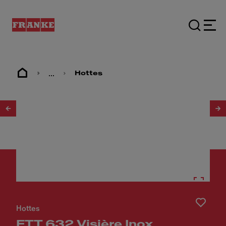
...
Hottes
1
/
2
Hottes
FTT 632 Visière Inox