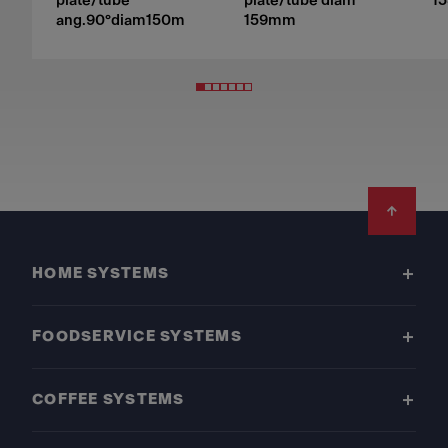
plate/tube
plate/tube diam
1
ang.90°diam150m
159mm
Footer
HOME SYSTEMS
FOODSERVICE SYSTEMS
COFFEE SYSTEMS