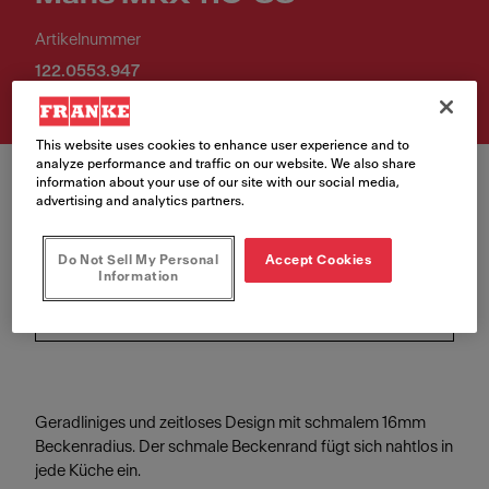
Artikelnummer
122.0553.947
This website uses cookies to enhance user experience and to
analyze performance and traffic on our website. We also share
information about your use of our site with our social media,
advertising and analytics partners.
Do Not Sell My Personal
Accept Cookies
Ventil-Typ
Information
Handbedienung
Geradliniges und zeitloses Design mit schmalem 16mm
Beckenradius. Der schmale Beckenrand fügt sich nahtlos in
jede Küche ein.