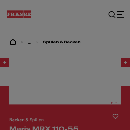
...
Spülen & Becken
1
/
3
Becken & Spülen
Maris MRX 110-55