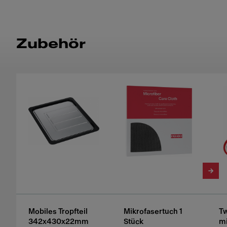
Zubehör
Mobiles Tropfteil
Mikrofasertuch 1
Tw
342x430x22mm
Stück
m