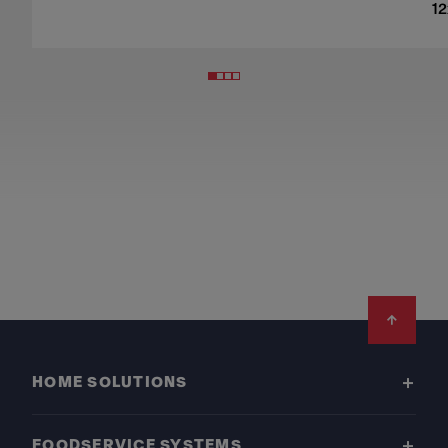
1
Footer
HOME SOLUTIONS
FOODSERVICE SYSTEMS