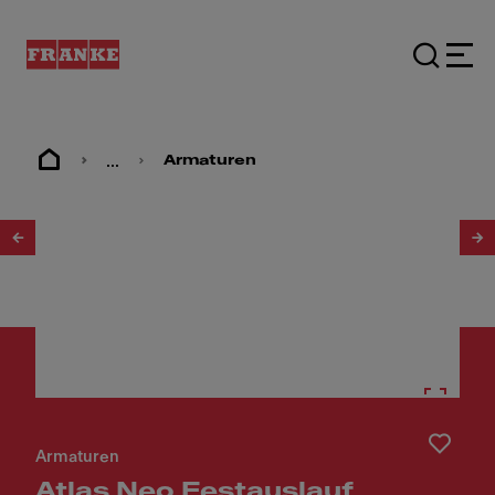
...
Armaturen
1
/
10
Armaturen
Atlas Neo Festauslauf