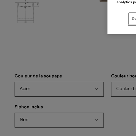
analytics p
Do
Couleur de la soupape
Couleur bo
Acier
Couleur 
Siphon inclus
Non