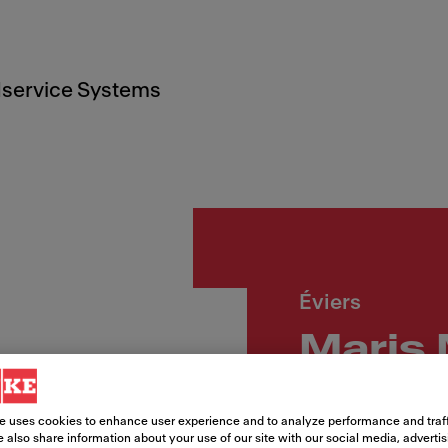
service Systems
Éviers
Maris
Numéro d'article
e uses cookies to enhance user experience and to analyze performance and traff
135.0683.026
 also share information about your use of our site with our social media, adverti