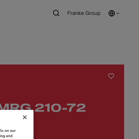
Franke Group
 MRG 210-72
ic on our
sing and