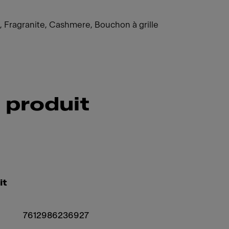
, Fragranite, Cashmere, Bouchon à grille
 produit
it
7612986236927