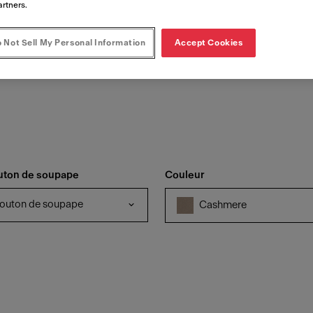
artners.
 Not Sell My Personal Information
Accept Cookies
uton de soupape
Couleur
bouton de soupape
Cashmere