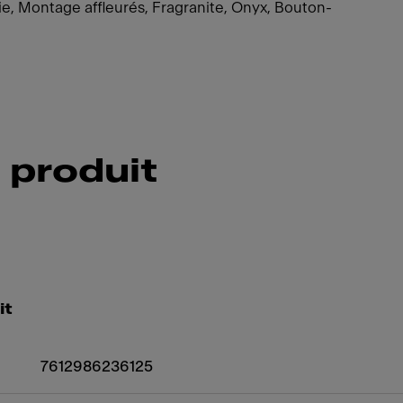
ie, Montage affleurés, Fragranite, Onyx, Bouton-
 produit
it
7612986236125