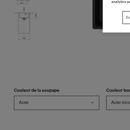
analytics p
Do
Couleur de la soupape
Couleur bo
Acier
Acier ino