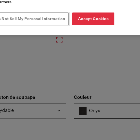
artners.
 Not Sell My Personal Information
Accept Cookies
uton de soupape
Couleur
xydable
Onyx