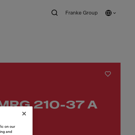
Franke Group
 MRG 210-37 A
ic on our
sing and