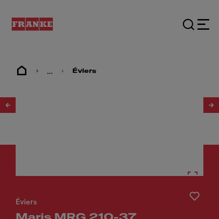
...
Éviers
1
/
3
Éviers
Maris MRG 210-37