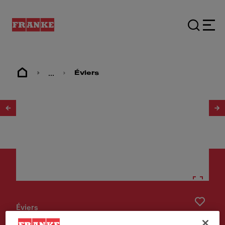
...
Éviers
1
/
4
Éviers
Maris Care MRG 610-60 C