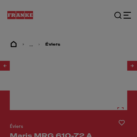
...
Éviers
1
/
4
Éviers
Maris MRG 610-72 A