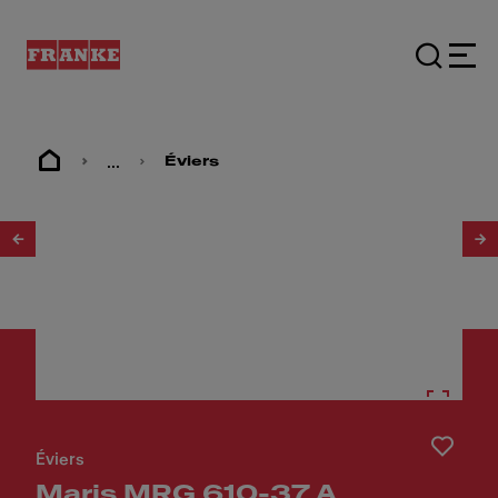
...
Éviers
1
/
3
Éviers
Maris MRG 610-37 A