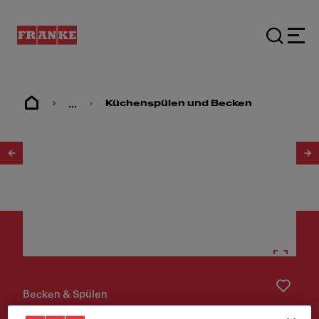
...
Küchenspülen und Becken
1
/
3
Becken & Spülen
Maris MRX 110-50