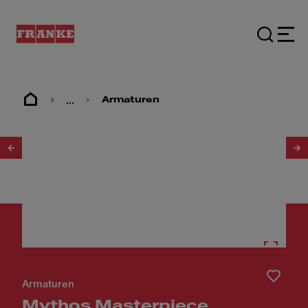
...
Armaturen
1
/
30
Armaturen
Mythos Masterpiece