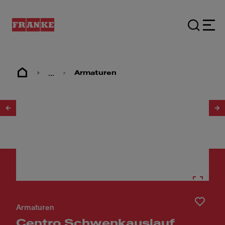
...
Armaturen
1
/
4
Armaturen
Centro Schwenkauslauf