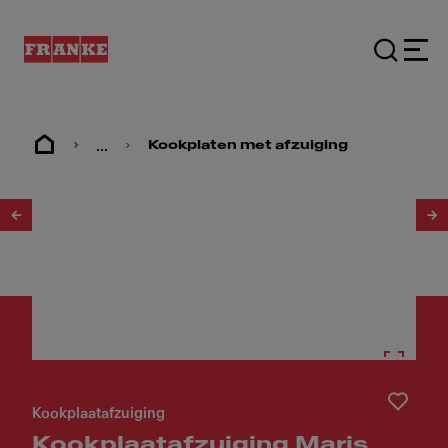
...
Kookplaten met afzuiging
1
/
14
Kookplaatafzuiging
Kookplaatafzuiging Maris