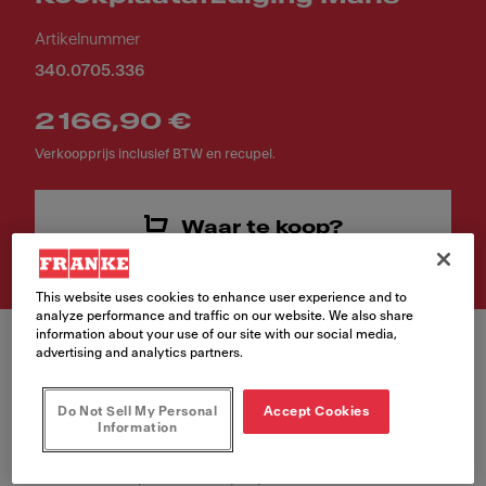
Artikelnummer
340.0705.336
2 166,90 €
Verkoopprijs inclusief BTW en recupel.
Waar te koop?
This website uses cookies to enhance user experience and to
analyze performance and traffic on our website. We also share
information about your use of our site with our social media,
advertising and analytics partners.
Do Not Sell My Personal
Accept Cookies
Information
Wanneer kookplaat en dampkap één worden, neemt uw