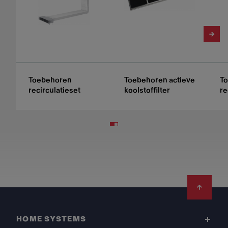
Toebehoren
Toebehoren actieve
T
recirculatieset
koolstoffilter
re
Footer
HOME SYSTEMS