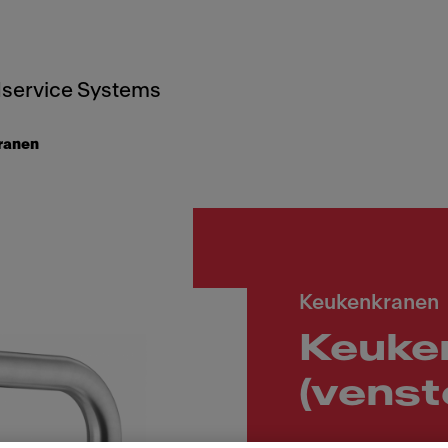
service Systems
ranen
Keukenkranen
Keuke
(venst