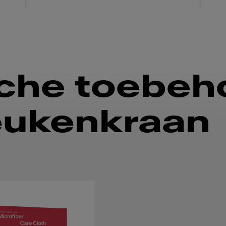
che toebeh
eukenkraan