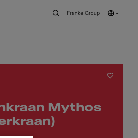
Franke Group
nkraan Mythos
erkraan)