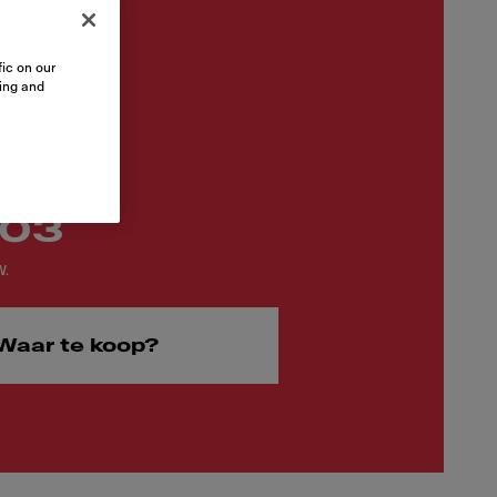
ic on our
sing and
,03
W.
Waar te koop?