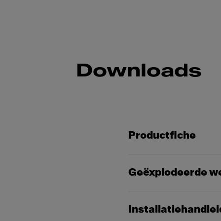
Downloads
Productfiche
Geëxplodeerde w
Installatiehandle