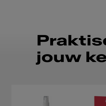
Praktis
jouw k