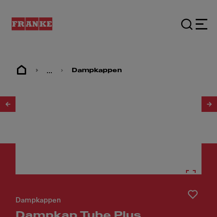
...
Dampkappen
1
/
5
Dampkappen
Dampkap Tube Plus