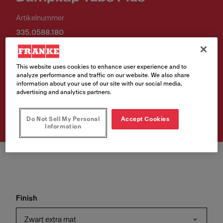
Artikelnummer
335.0588.180
1 150,50 €
This website uses cookies to enhance user experience and to
Verkoopprijs inclusief BTW en recupel.
analyze performance and traffic on our website. We also share
information about your use of our site with our social media,
advertising and analytics partners.
Waar te koop?
Do Not Sell My Personal
Accept Cookies
Information
Finish
Zwart extra mat