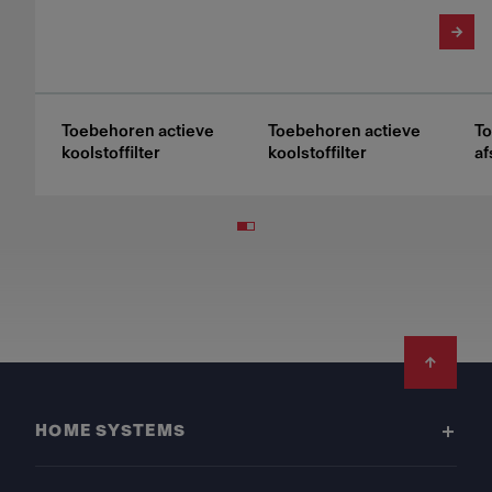
Toebehoren actieve
Toebehoren actieve
T
koolstoffilter
koolstoffilter
af
Footer
HOME SYSTEMS