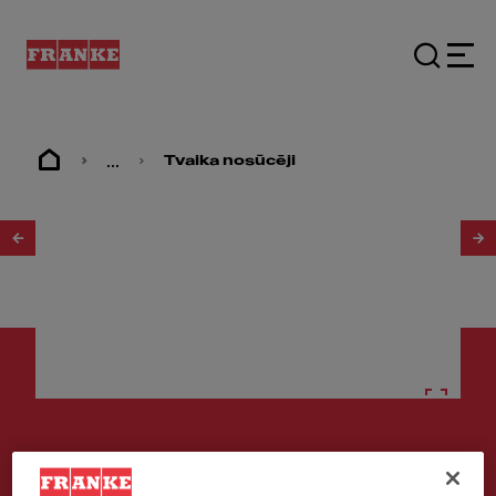
...
Tvaika nosūcēji
1
/
5
Tvaika nosūcējs