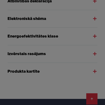
Atbilstības deklarācija
Elektroniskā shēma
Energoefektivitātes klase
Izvērstais rasējums
Produkta kartīte
Footer