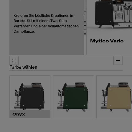
Kreieren Sie köstliche Kreationen im
Barista-Stil mit einem Two-Step-
Verfahren und einer vollautomatischen
Dampflanze.
Mytico Vario
Bereiten Sie mit den bei
Kaffeemodulen 4 Cappuc
Farbe wählen
zu 4 verschiedenen Milc
vermeiden Sie so
Kreuzkontaminationen.
Onyx