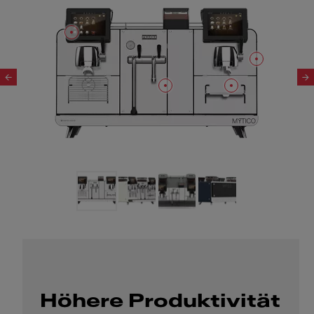
Slide 1 of 4
Höhere Produktivität