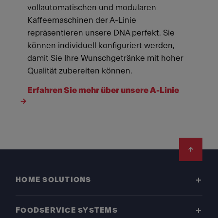
vollautomatischen und modularen
Kaffeemaschinen der A-Linie
repräsentieren unsere DNA perfekt. Sie
können individuell konfiguriert werden,
damit Sie Ihre Wunschgetränke mit hoher
Qualität zubereiten können.
Erfahren Sie mehr über unsere A-Linie
Footer
HOME SOLUTIONS
FOODSERVICE SYSTEMS