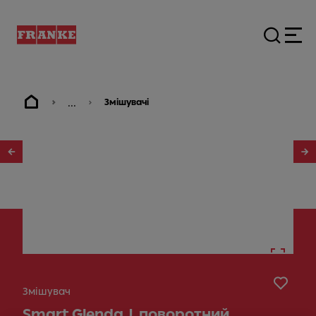
...
Змішувачі
1
/
8
Змішувач
Smart Glenda J, поворотний