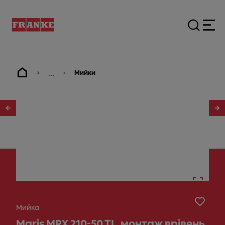
...
Мийки
1
/
4
Мийка
Maris MRX 210-50 TL, монтаж врівень