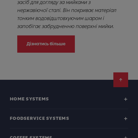
засіб для догляду за мийками з
нержавіючої сталі. Він покриває матеріал
тонким водовідштовхуючим шаром і
запобігає забрудненню поверхні мийки.
Дізнатись більше
Footer
HOME SYSTEMS
FOODSERVICE SYSTEMS
COFFEE SYSTEMS