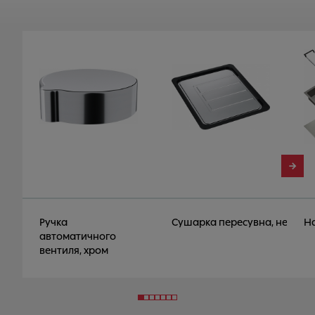
Ручка
Сушарка пересувна, нерж. с
На
автоматичного
вентиля, хром