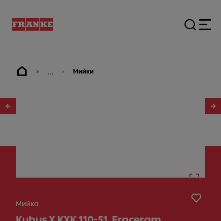
...
Мийки
1
/
4
Мийка
Kubus X KXK 110-51, Fraceram