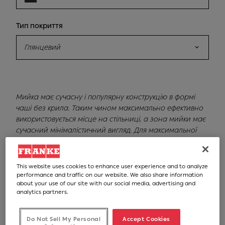
Тип покриття
Глянцевий
Мийка має сучасну і популярну конструкцію в формі
чаші без крила. Таким чином максимально ефективно
використовується місце на стільниці, а зона мийки має
сучасний мінімалістичний вигляд. Для максимальної
зручності та гігієни мийка монтується під стільницю,
тому на робочій поверхні не буде місць, де
назбирується забруднення. Змішувач та інші додаткові
This website uses cookies to enhance user experience and to analyze
аксесуари монтуються на стільниці, завдяки чому ви
performance and traffic on our website. We also share information
about your use of our site with our social media, advertising and
маєте повну свободу в розміщенні та організації
analytics partners.
приладів, які поєднує мийка. Максимально проста і
надійна конструкція зливного клапану дозволяє
відкривати та закривати злив мийки вручну. Перелив
Do Not Sell My Personal
Accept Cookies