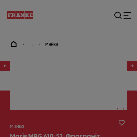
...
Мийки
1
/
3
Мийка
Maris MRG 610-52, Фраграніт