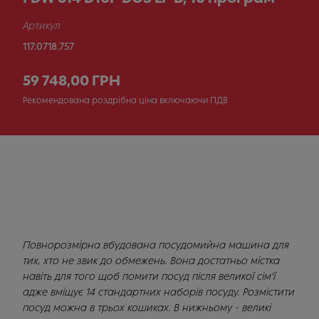
Артикул
117.0718.757
59 748,00 ГРН
Рекомендована роздрібна ціна включаючи ПДВ
Повнорозмірна вбудована посудомийна машина для
тих, хто не звик до обмежень. Вона достатньо містка
навіть для того щоб помити посуд після великої сім'ї
адже вміщує 14 стандартних наборів посуду. Розмістити
посуд можна в трьох кошиках. В нижньому - великі