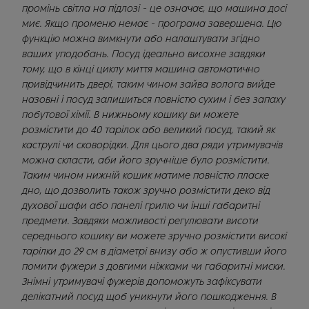
промінь світла на підлозі - це означає, що машина досі
миє. Якщо променю немає - програма завершена. Цю
функцію можна вимкнути або налаштувати згідно
ваших уподобань. Посуд ідеально висохне завдяки
тому, що в кінці циклу миття машина автоматично
привідчинить двері, таким чином зайва волога вийде
назовні і посуд залишиться повністю сухим і без запаху
побутової хімії. В нижньому кошику ви можете
розмістити до 40 тарілок або великий посуд, такий як
каструлі чи сковорідки. Для цього два ряди утримувачів
можна скласти, аби його зручніше було розмістити.
Таким чином нижній кошик матиме повністю пласке
дно, що дозволить також зручно розмістити деко від
духової шафи або панелі грилю чи інші габаритні
предмети. Завдяки можливості регулювати висоти
середнього кошику ви можете зручно розмістити високі
тарілки до 29 см в діаметрі внизу або ж опустивши його
помити фужери з довгими ніжками чи габаритні миски.
Знімні утримувачі фужерів допоможуть зафіксувати
делікатний посуд щоб уникнути його пошкодження. В