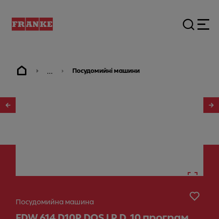
...
Посудомийні машини
1
/
19
Посудомийна машина
FDW 614 D10P DOS LP D, 10 програм