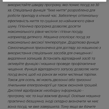
використайте швидку програму, яка помиє посуд за 30
хв. Спеціальна функція "Тихе миття" розроблена для
роботи приладу в нічний час. Забезпечує оптимальну
ефективність миття та сушіння за найнижчого рівня
шуму. Гігієнічна програма дозволяє досягти
максимального рівня чистоти і гігієни посуду,
наприклад дитячого. Машина ополіскує посуд за
максимально високої температури. Додаткова функція
Самоочищення призначена для догляду за машиною з
використання спеціальних засобів для очищення і
видалення залишків. Встановіть відповідний засіб та
активуйте функцію і машина проведе профілактичне
чищення. Функція відкладеного запуску дозволяє мити
посуд вночі, щоб на ранок ви мали чистенькі тарілки.
Також для осель, які мають двозонні або тризонні
лічильники електроенергії це також економія грошей.
Дисплей відображає необхідну інформацію -
програму, час та інші важливі функції. Оскільки машина
практично безшумна, іноді складно визначити чи миє
вона посуд, чи вже завершила. Тому якщо ви бачите