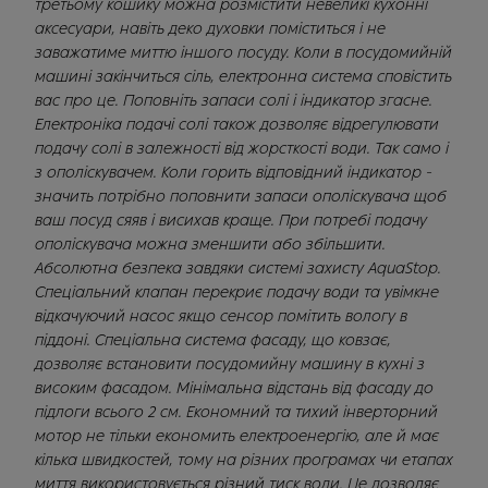
третьому кошику можна розмістити невеликі кухонні
аксесуари, навіть деко духовки поміститься і не
заважатиме миттю іншого посуду. Коли в посудомийній
машині закінчиться сіль, електронна система сповістить
вас про це. Поповніть запаси солі і індикатор згасне.
Електроніка подачі солі також дозволяє відрегулювати
подачу солі в залежності від жорсткості води. Так само і
з ополіскувачем. Коли горить відповідний індикатор -
значить потрібно поповнити запаси ополіскувача щоб
ваш посуд сяяв і висихав краще. При потребі подачу
ополіскувача можна зменшити або збільшити.
Абсолютна безпека завдяки системі захисту AquaStop.
Спеціальний клапан перекриє подачу води та увімкне
відкачуючий насос якщо сенсор помітить вологу в
піддоні. Спеціальна система фасаду, що ковзає,
дозволяє встановити посудомийну машину в кухні з
високим фасадом. Мінімальна відстань від фасаду до
підлоги всього 2 см. Економний та тихий інверторний
мотор не тільки економить електроенергію, але й має
кілька швидкостей, тому на різних програмах чи етапах
миття використовується різний тиск води. Це дозволяє